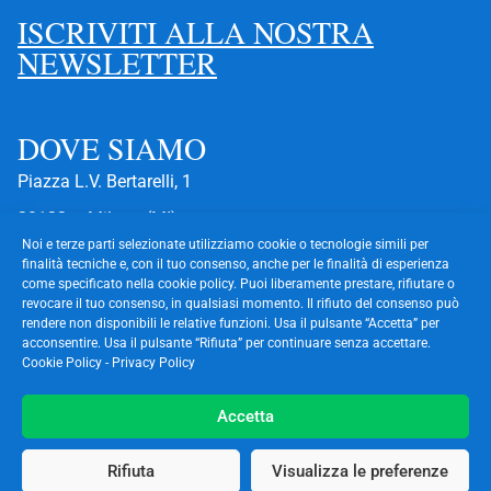
ISCRIVITI ALLA NOSTRA
NEWSLETTER
DOVE SIAMO
Piazza L.V. Bertarelli, 1
20122 – Milano (MI)
Noi e terze parti selezionate utilizziamo cookie o tecnologie simili per
I NOSTRI DATI
finalità tecniche e, con il tuo consenso, anche per le finalità di esperienza
come specificato nella cookie policy. Puoi liberamente prestare, rifiutare o
C.F.
SLVLRD63B10A285X
revocare il tuo consenso, in qualsiasi momento. Il rifiuto del consenso può
rendere non disponibili le relative funzioni. Usa il pulsante “Accetta” per
P.IVA
01536830126
acconsentire. Usa il pulsante “Rifiuta” per continuare senza accettare.
Cookie Policy
-
Privacy Policy
Codice Univoco:
USAL8PV
Cookie Policy
Accetta
Privacy Policy
Rifiuta
Visualizza le preferenze