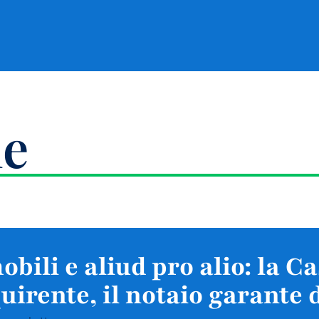
le
bili e aliud pro alio: la C
quirente, il notaio garante d