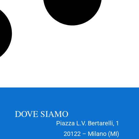
DOVE SIAMO
Piazza L.V. Bertarelli, 1
20122 – Milano (MI)