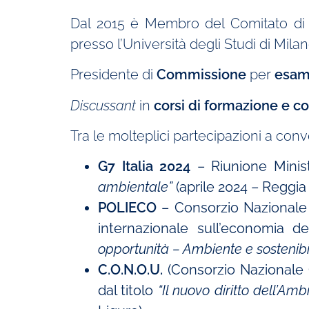
Dal 2015 è Membro del Comitato di 
presso l’Università degli Studi di Milan
Presidente di
Commissione
per
esam
Discussant
in
corsi di formazione e c
Tra le molteplici partecipazioni a conv
G7 Italia 2024
– Riunione Minist
ambientale”
(aprile 2024 – Reggia 
POLIECO
– Consorzio Nazionale p
internazionale sull’economia dei
opportunità – Ambiente e sostenibili
C.O.N.O.U.
(Consorzio Nazionale 
dal titolo
“Il nuovo diritto dell’Am