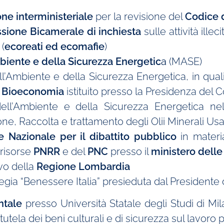
e interministeriale
per la revisione del
Codice 
ione Bicamerale di inchiesta
sulle attività illec
 (
ecoreati ed ecomafie
)
biente e della Sicurezza Energetic
a
(MASE)
’Ambiente e della Sicurezza Energetica, in quali
a
Bioeconomia
istituito presso la Presidenza del Co
dell’Ambiente e della Sicurezza Energetica n
e, Raccolta e trattamento degli Olii Minerali Usa
Nazionale per il dibattito pubblico
in materi
e risorse
PNRR
e del
PNC
presso il
ministero delle 
vo della
Regione Lombardia
ia “Benessere Italia” presieduta dal Presidente d
ntale
presso Università Statale degli Studi di Mi
utela dei beni culturali e di sicurezza sul lavoro pr