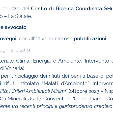
indirizzo del
Centro di Ricerca Coordinata SH
o – La Statale.
e avvocato
.
onvegni
, con all’attivo numerose
pubblicazioni
in
egni si citano:
eriale Clima, Energia e Ambiente. Intervento d
di Venaria)
er il riciclaggio dei rifiuti dei beni a base di 
 rifiuti intitolato “Malati d’Ambiente”. Interve
tà: i Criteri Ambientali Minimi”
(ottobre 2023 – Nap
Oli Minerali Usati). Convention “Connettiamo-Co
biente tra recenti principi e giurisprudenza creativ