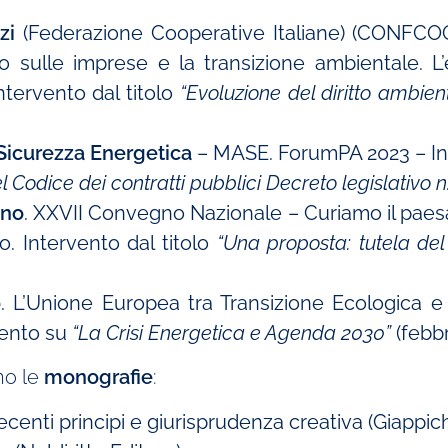
zi
(Federazione Cooperative Italiane) (CONFCO
sulle imprese e la transizione ambientale. L’e
ntervento dal titolo
“Evoluzione del diritto ambien
 Sicurezza Energetica
– MASE. ForumPA 2023 – Int
el Codice dei contratti pubblici Decreto legislativo
ano
. XXVII Convegno Nazionale – Curiamo il paesagg
po. Intervento dal titolo
“Una proposta: tutela del 
o
. L’Unione Europea tra Transizione Ecologica e C
vento su
“La Crisi Energetica e Agenda 2030”
(febb
no le
monografie
:
recenti principi e giurisprudenza creativa (Giappich