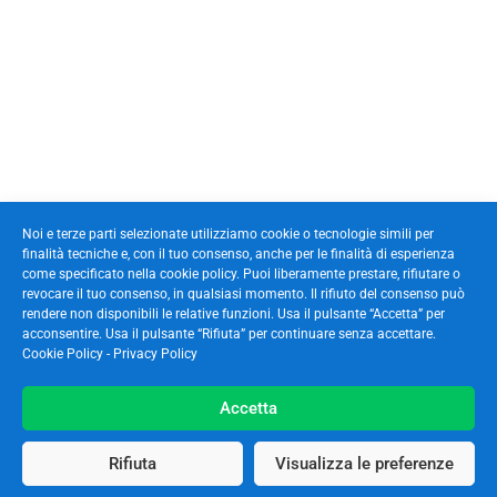
Noi e terze parti selezionate utilizziamo cookie o tecnologie simili per
finalità tecniche e, con il tuo consenso, anche per le finalità di esperienza
come specificato nella cookie policy. Puoi liberamente prestare, rifiutare o
revocare il tuo consenso, in qualsiasi momento. Il rifiuto del consenso può
rendere non disponibili le relative funzioni. Usa il pulsante “Accetta” per
acconsentire. Usa il pulsante “Rifiuta” per continuare senza accettare.
Cookie Policy
-
Privacy Policy
Accetta
Rifiuta
Visualizza le preferenze